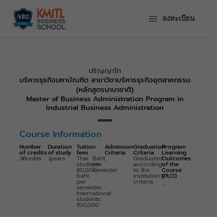
ข้าม
ไป
ลงทะเบียน
ยัง
เนื้อหา
ปริญญาโท
บริหารธุรกิจมหาบัณฑิต สาขาวิชาบริหารธุรกิจอุตสาหกรรม
(หลักสูตรนานาชาติ)
Master of Business Administration Program in
Industrial Business Administration
Course Information
Number
Duration
Tuition
Admission
Graduation
Program
of credits
of study
fees
Criteria
Criteria
Learning
36
credits
2
years
Thai
Baht
Graduated
Outcomes
-
students:
per
according
of the
80,000
semester
to the
Course
baht
institution's
(PLO)
per
criteria
-
semester.
International
students:
100,000