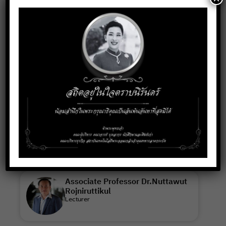
Faculty and staff
Lecturer
Assistant Professor Dr.Worapat
Paireekreng
Lecturer
Associate Professor Dr.Sudaporn
Sawmong
Lecturer
Associate Professor Dr.Nuttawut
Rojniruttikul
Lecturer