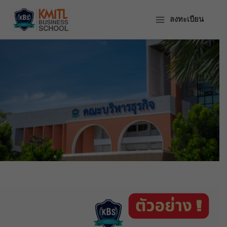
ข้าม
ไป
ลงทะเบียน
ยัง
เนื้อหา
โครงการ
ฝึกงาน