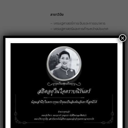
สาขาวิจัย
– เศรษฐศาสตร์การเงินและการธนาคาร
– เศรษฐศาสตร์และการค้าระหว่างประเทศ
×
การติดต่อ
deuntemduang.na@kmitl.ac.th
Email:
Social Media