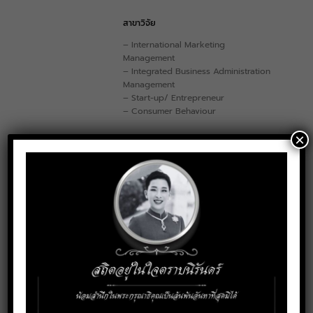
สาขาวิจัย
– International Marketing
Management
– Integrated Business Administration
Management
– Start-up/ Entrepreneur
– Consumer Behaviour
×
การติดต่อ
sudaporn.sa@kmitl.ac.th
Email:
Social Media
LinkedIn
ORCID