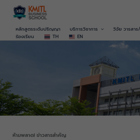
ข้าม
ไป
ยัง
เนื้อหา
หลักสูตรระดับปริญญา
บริการวิชาการ
วิจัย วารสาร
ร้องเรียน
TH
EN
ข่าวสารและ
ห้ามพลาด! ข่าวสารสำคัญ