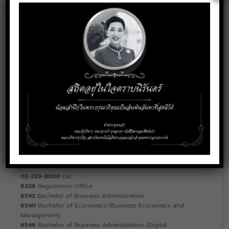
Address
1 Chalongkrung Road, Lat Krabang, Bangkok
10520
telephone
02-329-8000
Ext.
6336
Registration Office
6542
Bachelor of Business Administration
6540
Bachelor of Economics (Business Economics and
Management)
6546
Bachelor of Business Administration (Digital