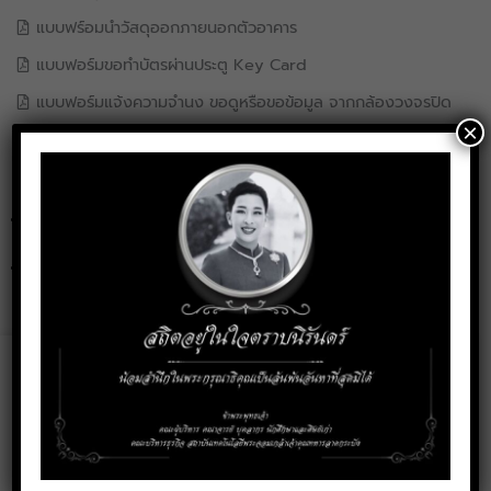
แบบฟร์อมนำวัสดุออกภายนอกตัวอาคาร
แบบฟอร์มขอทำบัตรผ่านประตู Key Card
แบบฟอร์มแจ้งความจำนง ขอดูหรือขอข้อมูล จากกล้องวงจรปิด
×
ใบเบิกอุปกรณ์
ใบขอใช้รถส่วนกลาง
Font
Program