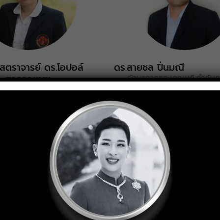
สตราจารย์ ดร.โอปอล์
ดร.สายชล ปิ่นมณี
รักษาการรองคณบดี กำกับด
สุวรรณเมฆ
โครงสร้างพื้นฐาน และการพัฒ
ริหารงานวิเทศสัมพันธ์ การ
ทางธุรกิจ (Infrastructure & I
ศ สื่อสารองค์กร และกิจการ
พิเศษ