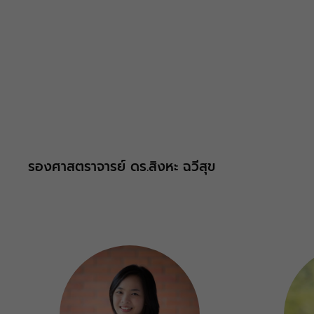
บริหาร
รองศาสตราจารย์ ดร.สิงหะ ฉวีสุข