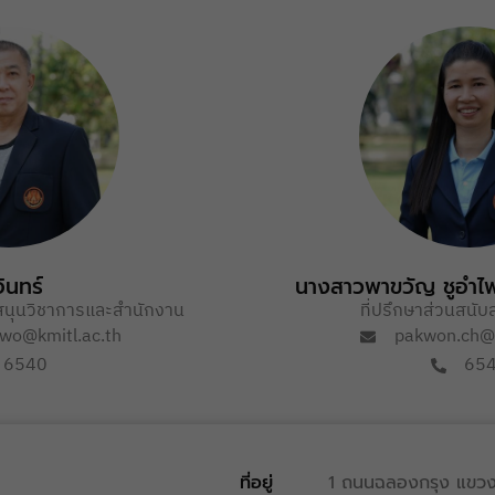
ินทร์
นางสาว
พาขวัญ ชูอำไ
สนุนวิชาการและสำนักงาน
ที่ปรึกษาส่วนสนับ
wo@kmitl.ac.th
pakwon.ch@k
6540
65
ที่อยู่
1 ถนนฉลองกรุง แขวง