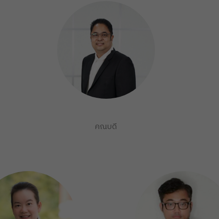
คณบดี