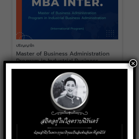
ปริญญาโท
Master of Business Administration
Program in Industrial Business
×
Administration
Study outside working hours (Saturday –
Sunday)
Duration of study: 2 years
Suitable for those who have completed a
bachelor’s degree.
Details
Program brochure